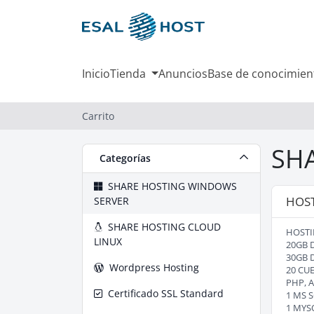
Inicio
Tienda
Anuncios
Base de conocimien
Carrito
SH
Categorías
SHARE HOSTING WINDOWS
HOST
SERVER
SHARE HOSTING CLOUD
HOSTI
LINUX
20GB 
30GB 
Wordpress Hosting
20 CU
PHP, A
Certificado SSL Standard
1 MS 
1 MYS