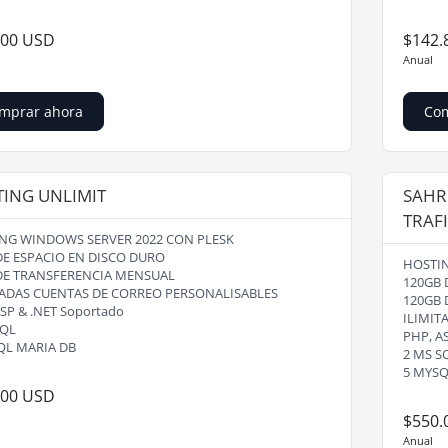
.00 USD
$142.
Anual
mprar ahora
Com
ING UNLIMIT
SAHR
TRAF
NG WINDOWS SERVER 2022 CON PLESK
DE ESPACIO EN DISCO DURO
HOSTIN
DE TRANSFERENCIA MENSUAL
120GB 
TADAS CUENTAS DE CORREO PERSONALISABLES
120GB 
SP & .NET Soportado
ILIMIT
SQL
PHP, A
QL MARIA DB
2 MS S
5 MYSQ
.00 USD
$550.
Anual