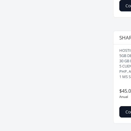
Co
SHA
HOSTI
5GB D
30 GB
5 CUE
PHP, A
1 MS 
$45.
Anual
Co