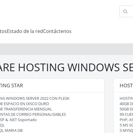
tos
Estado de la red
Contáctenos
ARE HOSTING WINDOWS SE
ING STAR
HOST
NG WINDOWS SERVER 2022 CON PLESK
HOSTIN
DE ESPACIO EN DISCO DURO
40GB D
DE TRANSFERENCIA MENSUAL
50GB D
ENTAS DE CORREO PERSONALISABLES
99 CUE
SP & .NET Soportado
PHP, A
SQL
5 MS S
QL MARIA DB
5 MYSQ